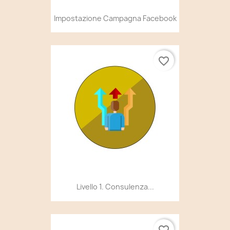
Impostazione Campagna Facebook
favorite_border
Livello 1. Consulenza...
favorite_border