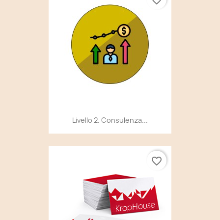
Livello 2. Consulenza...
favorite_border