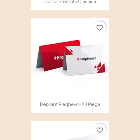
Carta Intestata Classica
favorite_border
Depliant Pieghevoli A 1 Piega
favorite_border