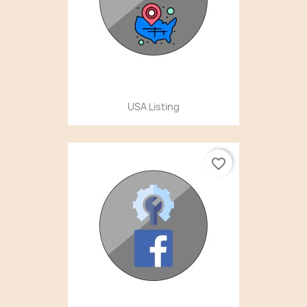
USA Listing
favorite_border