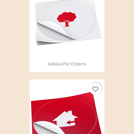
Adesivi Per Esterni
favorite_border