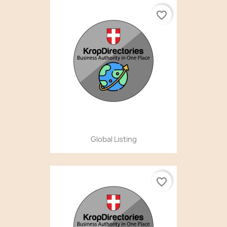
favorite_border
Global Listing
favorite_border