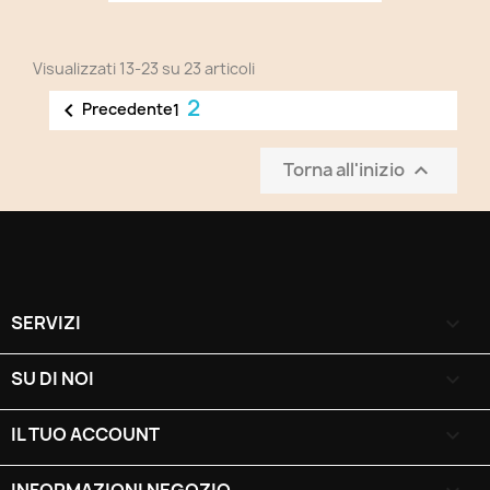
Visualizzati 13-23 su 23 articoli
2

Precedente
1
Torna all'inizio

SERVIZI

SU DI NOI

IL TUO ACCOUNT
