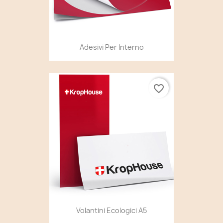
Adesivi Per Interno
favorite_border
Volantini Ecologici A5