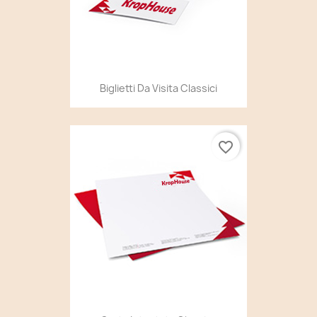
Biglietti Da Visita Classici
favorite_border