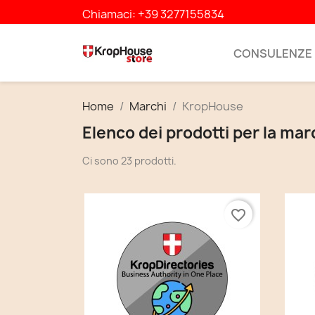
Chiamaci:
+39 3277155834
CONSULENZE
Home
Marchi
KropHouse
Elenco dei prodotti per la m
Ci sono 23 prodotti.
favorite_border