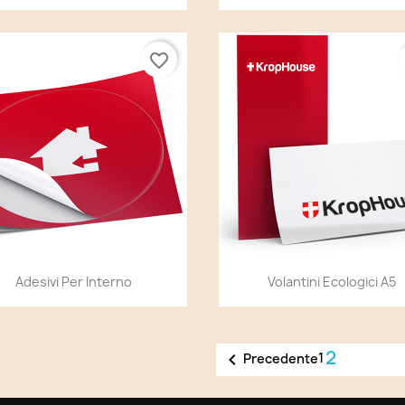
favorite_border
Anteprima
Anteprima


Adesivi Per Interno
Volantini Ecologici A5
2

1
Precedente