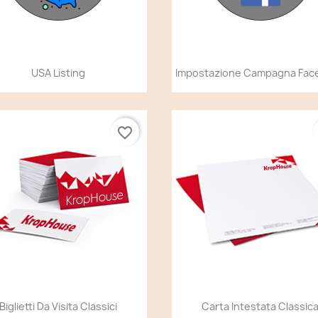
Anteprima
Anteprima


USA Listing
Impostazione Campagna Fac
favorite_border
Anteprima
Anteprima


Biglietti Da Visita Classici
Carta Intestata Classic