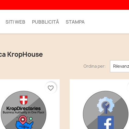
SITI WEB
PUBBLICITÀ
STAMPA
arca KropHouse
Ordina per:
Rilevan
favorite_border