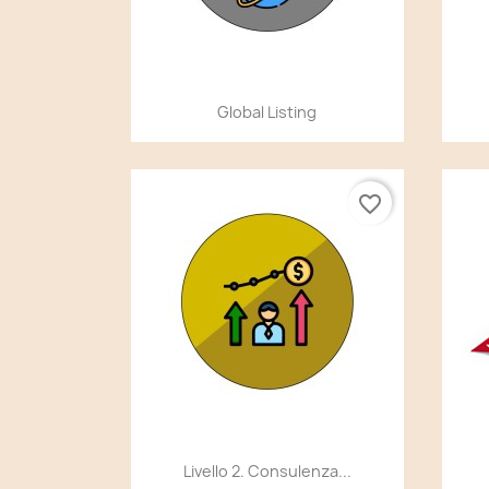
Anteprima

Global Listing
favorite_border
Anteprima

Livello 2. Consulenza...