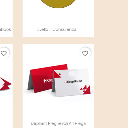
Anteprima

ebook
Livello 1. Consulenza...
favorite_border
favorite_border
Anteprima

a
Depliant Pieghevoli A 1 Piega