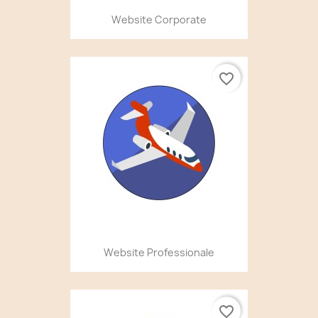
Website Corporate
favorite_border
Website Professionale
favorite_border