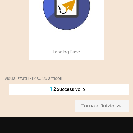
Landing Page
Visualizzati 1-12 su 23 articoli
1
2

Successivo
Torna all'inizio
