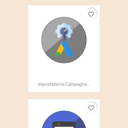
favorite_border
Impostazione Campagna...
favorite_border