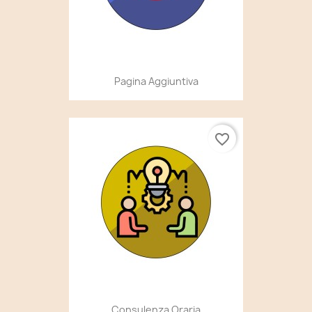
Pagina Aggiuntiva
favorite_border
Consulenza Oraria