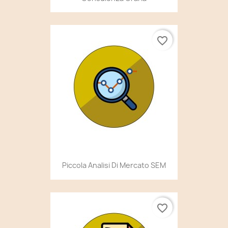
favorite_border
Piccola Analisi Di Mercato SEM
favorite_border