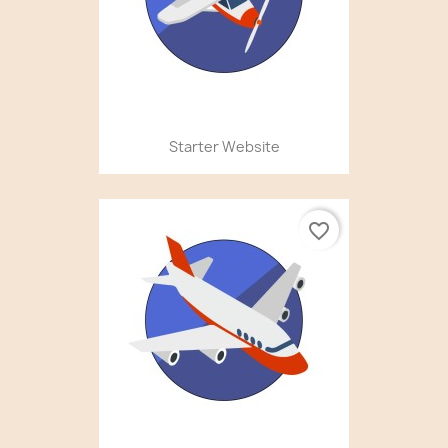
Starter Website
favorite_border