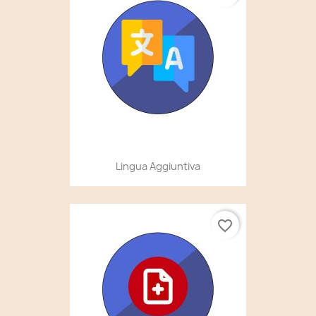
Lingua Aggiuntiva
favorite_border