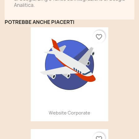
Analitica.
POTREBBE ANCHE PIACERTI
favorite_border
Website Corporate
favorite_border